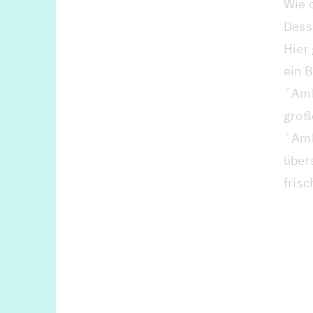
Wie 
Dess
Hier 
ein 
´Amb
große
´Amb
über
frisc