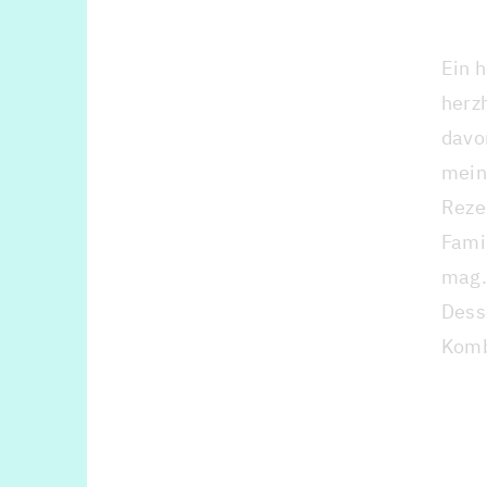
Ein 
herz
davon
mein
Rezep
Fami
mag. 
Desse
Komb