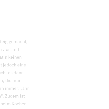
teig gemacht,
rviert mit
atin keinen
t jedoch eine
cht es dann
n, die man
ern immer: „Ihr
n“. Zudem ist
n beim Kochen