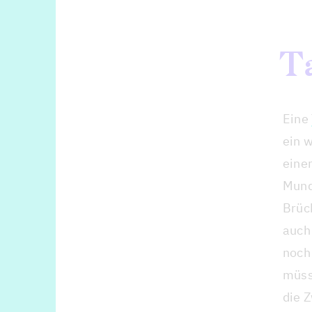
T
Eine
ein w
einer
Mund
Brüc
auch
noch 
müsst
die 