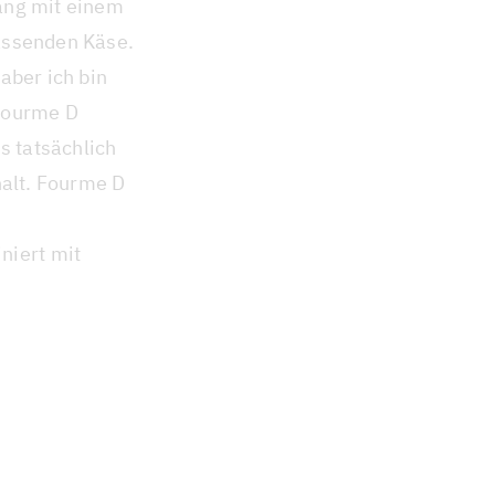
ang mit einem
assenden Käse.
aber ich bin
 Fourme D
 tatsächlich
halt. Fourme D
iert mit