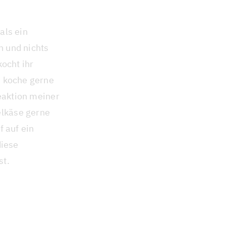
als ein
n und nichts
kocht ihr
h koche gerne
Reaktion meiner
lkäse gerne
f auf ein
diese
st.