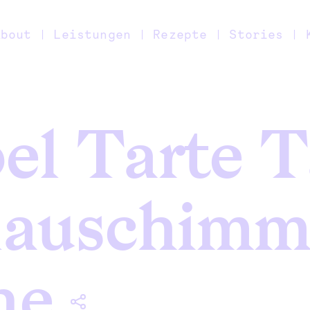
About
Leistungen
Rezepte
Stories
el Tarte T
lauschimm
ne