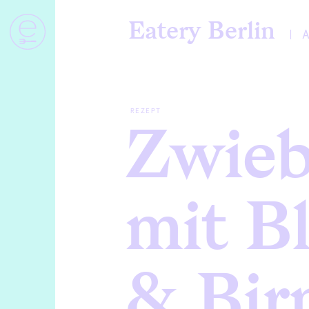
Eatery Berlin
REZEPT
Zwieb
mit B
& Bir