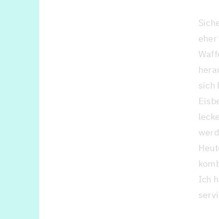
Siche
eher 
Waff
hera
sich
Eisb
leck
werd
Heut
komb
Ich h
serv