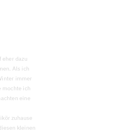
f eher dazu
men. Als ich
Winter immer
 mochte ich
nachten eine
likör zuhause
diesen kleinen