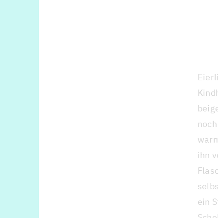
Eierl
Kindh
beige
noch
warm
ihn 
Flasc
selb
ein 
Scho