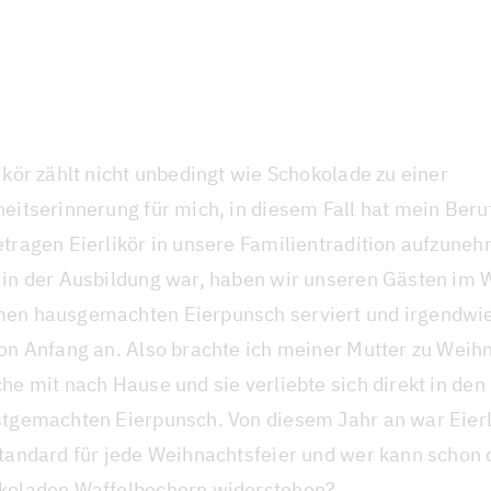
ikör zählt nicht unbedingt wie Schokolade zu einer
eitserinnerung für mich, in diesem Fall hat mein Beru
tragen Eierlikör in unsere Familientradition aufzuneh
 in der Ausbildung war, haben wir unseren Gästen im 
en hausgemachten Eierpunsch serviert und irgendwie
von Anfang an. Also brachte ich meiner Mutter zu Weih
he mit nach Hause und sie verliebte sich direkt in den
stgemachten Eierpunsch. Von diesem Jahr an war Eier
Standard für jede Weihnachtsfeier und wer kann schon 
koladen Waffelbechern widerstehen?