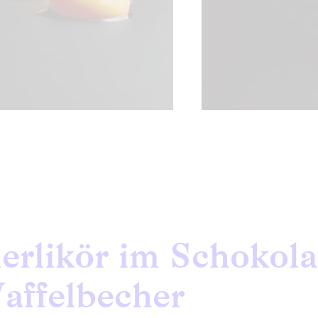
ierlikör im Schokol
affelbecher