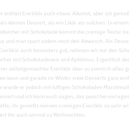
r enthält Eierlikör auch etwas Alkohol, aber ich genie
als kleines Dessert, als ein Likör als solchen. In einem
elbecher mit Schokolade kommt die cremige Textur b
us und man spart zudem noch den Abwasch. Als Desser
 Eierlikör auch besonders gut, nehmen wir nur den Sc
echer mit Schokoladeneis und Apfelmus. Eigentlich den
erer selbstgemachter Eierlikör über so ziemlich alles 
en kann und gerade im Winter viele Desserts ganz einf
e wurde er jedoch mit luftigen Schokoladen Marshmal
iniert und ich kann euch sagen, das passt hervorrag
offe, ihr genießt meinen cremigen Eierlikör so sehr wi
iert ihn auch einmal zu Weihnachten.