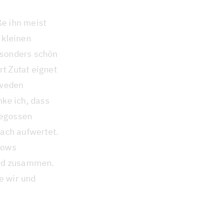
ße ihn meist
 kleinen
esonders schön
t Zutat eignet
hweden
ke ich, dass
gegossen
ach aufwertet.
lows
end zusammen.
e wir und