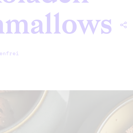
hmallows
enfrei