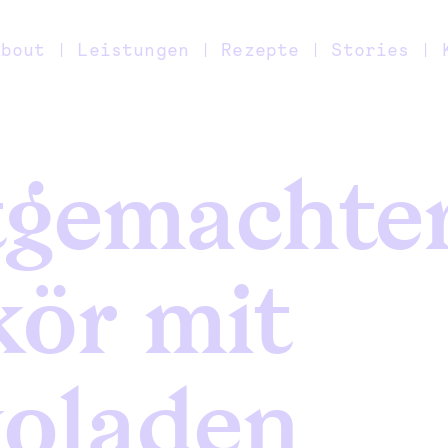
About
Leistungen
Rezepte
Stories
tgemachte
kör mit
oladen