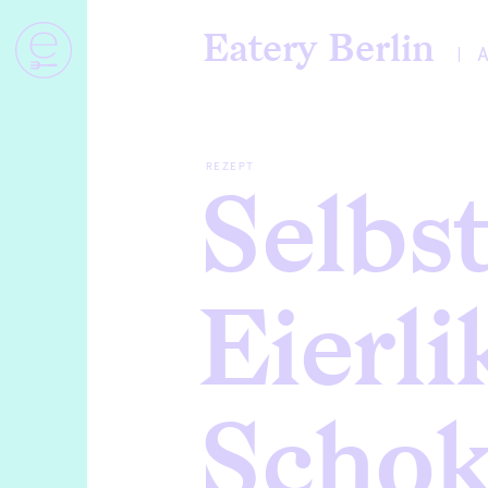
Eatery Berlin
REZEPT
Selbs
Eierli
Schok